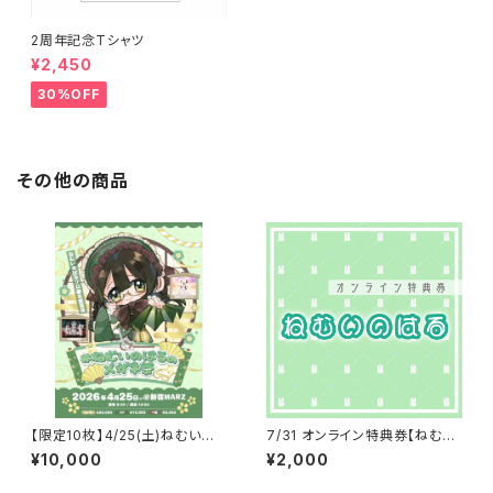
2周年記念Tシャツ
¥2,450
30%OFF
その他の商品
【限定10枚】4/25(土)ねむいの
7/31 オンライン特典券【ねむい
はる 誕生祭2026《VIPチケッ
のはる】
¥10,000
¥2,000
ト》