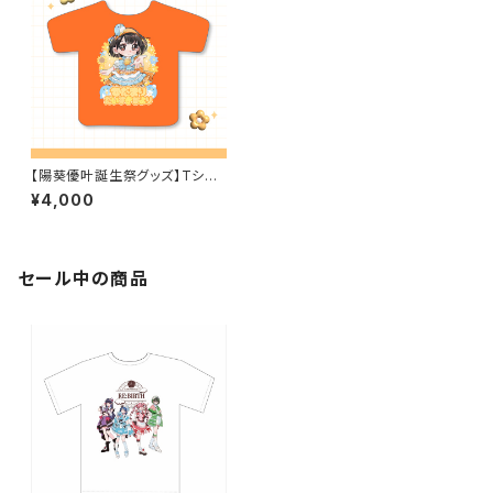
【陽葵優叶誕生祭グッズ】Tシャ
ツ
¥4,000
セール中の商品