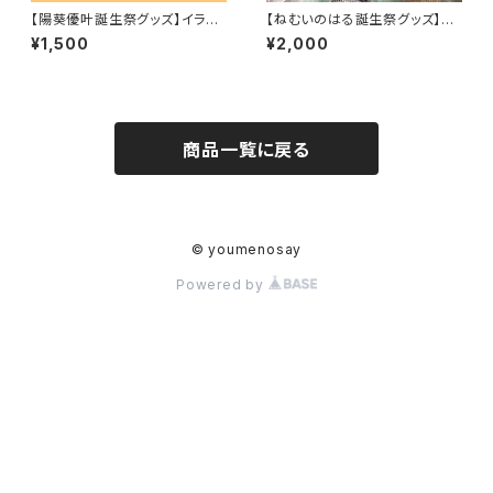
【陽葵優叶誕生祭グッズ】イラス
【ねむいのはる誕生祭グッズ】デ
トアクリルキーホルダー
コチェキ
¥1,500
¥2,000
商品一覧に戻る
© youmenosay
Powered by