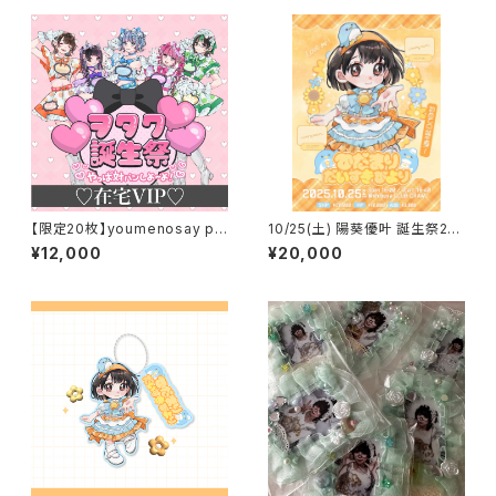
【限定20枚】youmenosay pr
10/25(土) 陽葵優叶 誕生祭20
esents. 「ヲタク誕生祭2026」
25《S VIPチケット》
¥12,000
¥20,000
在宅VIP