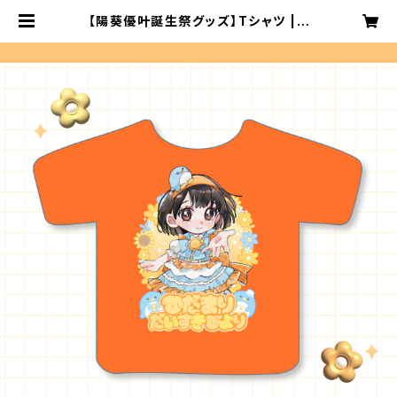
【陽葵優叶誕生祭グッズ】Tシャツ | y
oumenosay